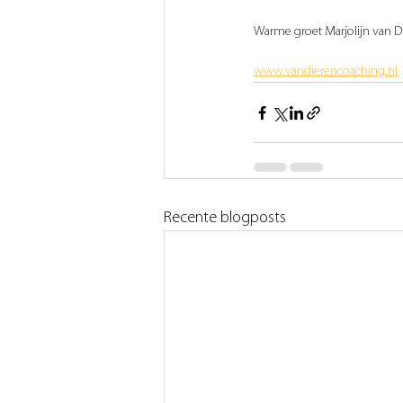
Warme groet Marjolijn van D
www.vandierencoaching.nl
Recente blogposts