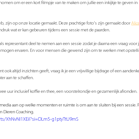
omen om er een kort filmpje van te maken om jullie een inkijkje te geven in 
eb, zijn op onze locatie gemaakt. Deze prachtige foto's zijn gemaakt door 
Ali
ndruk wat er kan gebeuren tijdens een sessie met de paarden. 
als representant deel te nemen aan een sessie zodat je daarna een vraag voor je
bt mogen ervaren. En voor mensen die gewend zijn om te werken met opstelling
 ook altijd inzichten geeft, vraag ik je een vrijwillige bijdrage of een aandenk
er aan te schaffen.
ee uur inclusief koffie en thee, een voorstelrondje en gezamenlijk afronden.
 media aan op welke momenten er ruimte is om aan te sluiten bij een sessie.
n Dieren Coaching.
orts/XhNvNI1XEiI?si=DLm5-g1ptyTtU9mS