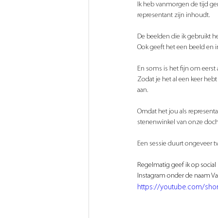
Ik heb vanmorgen de tijd gen
representant zijn inhoudt.
De beelden die ik gebruikt h
Ook geeft het een beeld en i
En soms is het fijn om eerst 
Zodat je het al een keer he
aan.
Omdat het jou als representant
stenenwinkel van onze docht
Een sessie duurt ongeveer tw
Regelmatig geef ik op social
Instagram onder de naam Va
https://youtube.com/sh