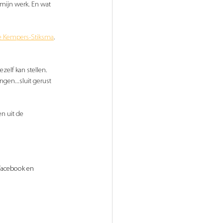
mijn werk. En wat 
ce Kempers-Stiksma
. 
zelf kan stellen. 
en...sluit gerust 
en uit de 
 Facebook en 