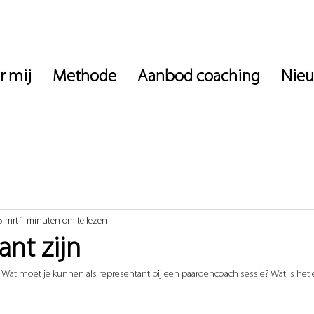
r mij
Methode
Aanbod coaching
Nie
5 mrt
1 minuten om te lezen
nt zijn
... Wat moet je kunnen als representant bij een paardencoach sessie? Wat is het