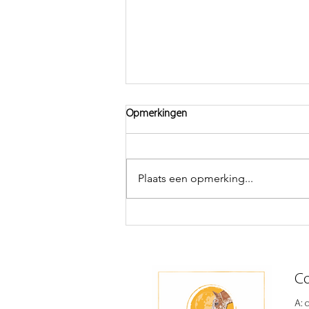
Opmerkingen
Smokey
Plaats een opmerking...
Co
A: 