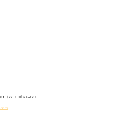
r mij een mail te sturen;
k.com