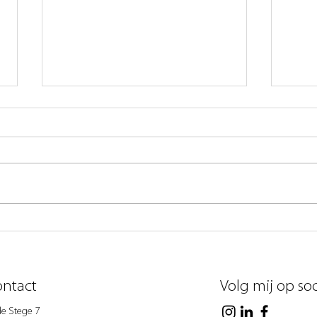
In elkaar geslagen
In elkaar geslagen door je beste
vriendin. Samen met andere
Kenn
hulpverleners helpen we jullie gezin.
En er is genoeg gebeurd. Je vader
wil...
ntact
Volg mij op so
de Stege 7