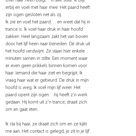
over haar heen buigt…in alle stilte. Ik blijf 
erbij en voel met haar mee. Het paard heeft 
zijn ogen gesloten net als zij. 
Ik zie en voel het paard… en weet dat hij in 
trance is. Ik voel haar druk in haar hoofd 
zakken. Heel langzaam zakt het van boven 
door het lijf heen naar beneden. De druk uit 
het hoofd verdwijnt. Ze staan hier enkele 
minuten samen in stilte. Een moment waar 
er even geen prikkels binnen komen voor 
haar. Iemand die haar ziet en begrijpt. Ik 
vraag haar wat er gebeurd. De druk in mijn 
hoofd is weg. Ik voel mijn lijf weer. Het 
paard opent zijn ogen…hij heeft z’n werk 
gedaan. Hij komt uit z’n trance, draait zich 
om en gaat eten. 
Ik sta bij haar, ze draait zich om en ze kijkt 
me aan. Het contact is gelegd, je zit in je lijf 