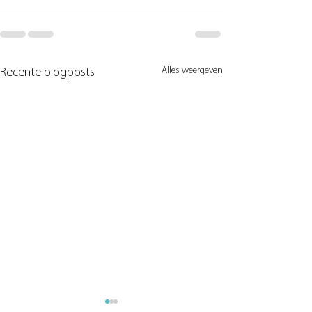
Alles weergeven
Recente blogposts
Representant zijn
In elkaar geslagen